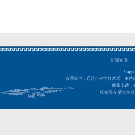
新闻资讯
Copyr
管理单位：通辽市科学技术局 主持
联系电话：400-
版权所有 蒙古族