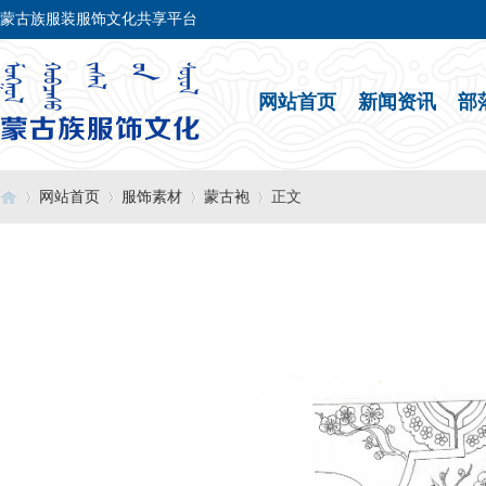
蒙古族服装服饰文化共享平台
网站首页
新闻资讯
部
网站首页
服饰素材
蒙古袍
正文
›
›
›
›