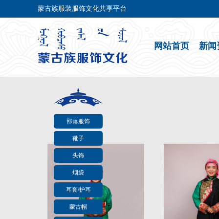
蒙古族服装服饰文化共享平台
网站首页
新闻
部落服饰
靴子
头饰
烟袋
耳套/护耳
蒙古帽