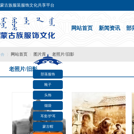
蒙古族服装服饰文化共享平台
网站首页
新闻资讯
部
网站首页
图片库
老照片/旧影
老照片/旧影
部落服饰
›
›
›
靴子
头饰
烟袋
耳套/护耳
蒙古帽