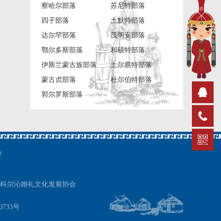
察哈尔部落
苏尼特部落
四子部落
土默特部落
达尔罕部落
茂明安部落
鄂尔多斯部落
和硕特部落
伊斯兰蒙古族部落
土尔扈特部落
蒙古贞部落
杜尔伯特部落
郭尔罗斯部落
穿
科尔沁婚礼文化发展协会
0733号