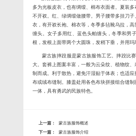
多为光板皮衣，也有绸缎、棉布衣面者。夏装多
不开衩。红、绿绸缎做腰带。男子腰带多挂刀子
衣，有开衩长袍、棉衣等，冬季多毡靴乌拉，高
缠头。女子多用红、蓝色头帕缠头，冬季和男
根，发根上面带两个大圆珠，发稍下垂，并用玛
蒙古族摔跤服是蒙古族服饰工艺。摔跤比赛服
大。套裤上图案丰富，一般为云朵纹、植物纹、
制而成。利于散热，避免汗湿贴于体表；也适应
布或绒布缝制。膝盖处用各色布块拼接组合缝制
一体，具有勇武的民族特色。
上一篇：
蒙古族服饰概述
下一篇：
蒙古族服饰介绍