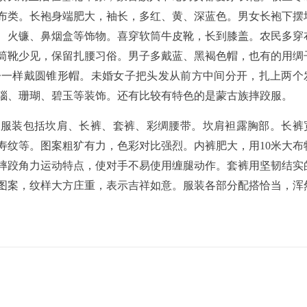
布类。长袍身端肥大，袖长，多红、黄、深蓝色。男女长袍下摆
、火镰、鼻烟盒等饰物。喜穿软筒牛皮靴，长到膝盖。农民多穿
筒靴少见，保留扎腰习俗。男子多戴蓝、黑褐色帽，也有的用绸
子一样戴圆锥形帽。未婚女子把头发从前方中间分开，扎上两个
瑙、珊瑚、碧玉等装饰。还有比较有特色的是蒙古族摔跤服。
装包括坎肩、长裤、套裤、彩绸腰带。坎肩袒露胸部。长裤
寿纹等。图案粗犷有力，色彩对比强烈。内裤肥大，用10米大布
摔跤角力运动特点，使对手不易使用缠腿动作。套裤用坚韧结实
图案，纹样大方庄重，表示吉祥如意。服装各部分配搭恰当，浑