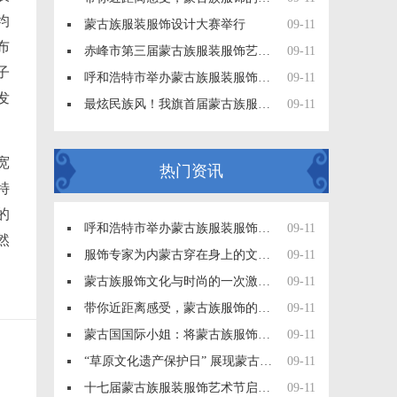
均
蒙古族服装服饰设计大赛举行
09-11
布
赤峰市第三届蒙古族服装服饰艺术节在阿旗举办
09-11
子
呼和浩特市举办蒙古族服装服饰艺术节大赛
09-11
发
最炫民族风！我旗首届蒙古族服装服饰大赛开幕
09-11
宽
热门资讯
特
的
呼和浩特市举办蒙古族服装服饰艺术节大赛
09-11
然
服饰专家为内蒙古穿在身上的文化支招儿
09-11
蒙古族服饰文化与时尚的一次激情碰撞
09-11
带你近距离感受，蒙古族服饰的文化之美
09-11
蒙古国国际小姐：将蒙古族服饰文化推向国际舞台
09-11
“草原文化遗产保护日” 展现蒙古族服饰魅力
09-11
十七届蒙古族服装服饰艺术节启幕在即
09-11