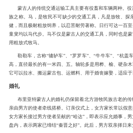
蒙古人的传统交通运输工具主要有役畜和车辆两种。役畜
族之称。马，是牧民不可缺少的交通工具，凡是放牧、探
健，而且极耐粗放饲养，以忍苦耐劳著称。日行可达一百至
童叟均以马代步。马不仅是蒙古人的交通工具，同时也是蒙
用粗放式牧马。
勒勒车，古称“辘轳车”、“罗罗车”、“牛牛车”、“杭盖
高，直径最长的有一米四、五。轴轮多是用桦、榆、硬杂木
它可以拉水、搬运蒙古包、运燃料、用于婚丧嫁娶，适应于
婚礼
布里亚特蒙古人的婚礼仍保留着北方游牧民族古老的传统
亲由男方的使者牵线搭桥。订亲仪式上，女方家长常以假意
女方家长接过男方使者呈献的“哈达”，即表示应允婚事，
盘内，表示两家已缔结“秦晋之好”。此后，男方双亲择日