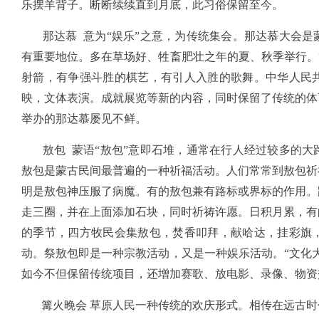
乐摆羊背子。断断续续直到月底，此习俗保留至今。
那达慕 意为“娱乐”之意，为传统集会。那达慕大会是
有重要地位。多在草场好、牲畜肥壮之年的夏、秋季举行。
射箭，有争强斗胜的棋艺，有引人入胜的歌舞。中华人民
映，文体表演。成就展览等新的内容，同时保留了传统的体
举办的那达慕屡见不鲜。
敖包 蒙语“敖包”意即石堆，通常在行人经过较多的大
敖包是蒙古民间最普遍的一种祈福活动。人们常常到敖包祈
明是敖包神压服了病魔。有的敖包兼有路标或界标的作用。
走三圈，并在上面添加石块，同时祈祷许愿。日积月累，有
的季节，四方牧民会集敖包，焚香叩拜，献哈达，挂彩旗
动。祭敖包即是一种宗教活动，又是一种娱乐活动。“文化大
如今不但保留传统项目，还增加赛歌、放电影、录像、物资
篝火晚会 草原人民一种传统的欢庆形式。相传在远古时