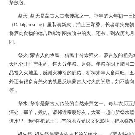
祭敖包。
祭天 祭天是蒙古人古老传统之一。每年的大年初一日出
（Dalalgan solag）里装满新灰，插上三颗香。长者
将酒肉食物的德吉敬献给图拉嘎中的火。还有，到农历九月
同。
祭火 蒙古人的牧民、猎民十分崇拜火，蒙古族的祖先笃
天地分开时产生的。祭火分年祭、月祭。年祭在阴历腊月二
品投入火堆里，感谢火神爷的庇佑，祈祷来年人畜两旺、五
外还有很多有关火的禁忌反映蒙古人对火的崇敬，如不能向
等 。
祭水 祭水是蒙古人传统的自然崇拜之一。每年农历五月
深处，宰羊，煮肉。请邻近亲朋好友，大家一起向所祭水磕
进水里。称“祭祀龙王”。有的地方受汉文化影响，把水祭改
祖先祭 祖先祭是蒙古族古老的传统之一。《蒙古秘史》称