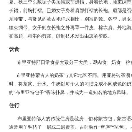
夏、秋三季头戴呢子尖顶帽或前进帽，身着长袍，腰束绸带
长裙，前胸打褶。已婚女子身着肩部打褶的长袍。肩部是否
系腰带，与常见的蒙古袍样式相比，别富韵致。冬季，男女
腰束绸带，女子则在长袍之外再罩一件皮、棉坎肩。外地游
和高超、精湛的剪裁、缝制技术发出由衷的赞叹。
饮食
布里亚特部日常食品大致分三大类，即肉食、奶食、粮
布里亚特蒙古人的奶茶与其它地区不同。用壶将砖茶沏成
时，将茶浆、开水、牛奶以每个人的习惯兑成不同成色的奶
的“布里亚特包子”香味扑鼻，并成为一道知名的地方风味。
住行
布里亚特部人的传统住房是毡房，俗称蒙古包，蒙古语称
通常用羊毛毡子一层或二层覆盖。古时称作“穹庐”“毡包”