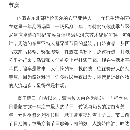
节庆
内蒙古东北部呼伦贝尔的布里亚特人，一年只生活在两种
在这里一年刮两场风，一场风刮半年，奇特的气候使季节区
尼河庙坐落在鄂温克族自治旗锡尼河东苏木锡尼河畔，每
时，周边的布里亚特人都穿着节日的盛装，自带食品，从四
马或乘马爬犁、骆驼爬犁，裸露在高寒下，踯躅行进，其艰
公里外赶来，马背和人们的身上都挂满了霜。现在生活水平
草原，陷车是常事，人们挖的挖，拽的拽，往往费好大的劲
寺庙。因为路远难行，许多牧民半夜出发，即使是近处的牧
的人流越多，显得很是壮观。
查干萨日 自古以来，蒙古族以白色为纯洁、吉祥之色，
日是蒙古族一年之中最大的节日，传说与奶食的洁白有关，
年。元世祖忽必烈在位时，就非常重视过查干萨日。节日前
节日期间，牧民穿着节日服饰，相约数十人携带白酒、哈达