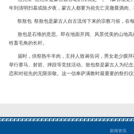
年到清明扫墓或除夕夜，蒙古人都要为祖先亡灵撒奠酒肉、
祭敖包 祭敖包是蒙古人自古流传下来的宗教习俗，在每
敖包是石堆的意思。即在地面开阔、风景优美的山地高处
牲畜毛角的长杆。
届时，供祭熟牛羊肉，主持人致祷告词，男女老少膜拜祈
举行赛马、射箭、摔跤等竞技活动。敖包祭是蒙古人为纪念
恋和对祖先的无限崇敬。这一信奉萨满教时最重要的祭扫
新闻资讯