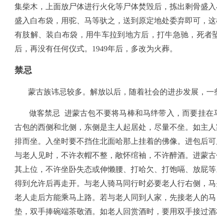
集柴木，上面放尸体进行火化等尸体焚毁后，拣出剩骨盛入
盛入白布袋，用驼、马等驮之，送到原定地处委弃即可，这
有肢解、装白布袋，用牛车拉到地方后，打牛急驰，死者
后，再没有任何仪式。1949年后，多改为火葬。
禁忌
蒙古族讳忌较多。解放以后，随着社会的进步发展，一
做客禁忌 进蒙古包不要将马棒和马绊带入，而要挂在马
古包的西侧和北侧，东侧是主人起居处，尽量不坐。如主人
排而坐。入坐时要不挡住北面哈那上挂着的佛像。进包后可
与老人见时，不许衣帽不整，敞怀绾袖，不许醉酒。进蒙古
其上位，不许坐卧失态或伸懒腰、打哈欠、打饱嗝、放屁等
得到允许后再走开。与老人骑马同行时必要老人行右侧，马
老人走后方能乘马上路。若与老人同到人家，先接老人的马
垫，双手捧碗端茶敬酒。如老人回赏酒时，要用双手接过酒