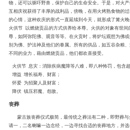
物，还可以驱吓野兽，保护自己的生命安全。于是，对火产
互相庆祝获得了丰厚的战利品，傍晚，在用火烤熟食物的过
的心情，这种欢庆的形式一直延续到今天，就形成了篝火晚
火供节 以燃烧贡品的方式供养给本尊。火供的对象有世间
尊，如阿弥陀佛、观音等等。在火贡时，将炉坛观想为佛或
别为佛、护法神及他们的眷属。所有的供品，如五谷杂粮、
不同的业力，藉由燃烧贡品，他们都欢喜接受。
火供节 息灾：消除疾病魔障等八难，即八种怖罚，包含
增益 增长福寿、财富；
怀爱 为招聚人及财富；
降伏 镇压邪魔、怨敌。
丧葬
蒙古族丧葬仪式极简，最传统之葬法有二种，即野葬与火
请一，二名喇嘛一边念经，一边寻找合适的丧葬地方，并选