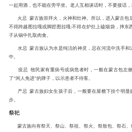
一起用酒，也不能在旁平坐。老人互相谈话时，不要接话，称
火忌 蒙古族崇拜火，火神和灶神。所以，进入蒙古包后
不得跨越图拉嘎或脚蹬图拉嘎:不得在炉灶上磕烟袋，摔东
子从锅中扎取肉食。
水忌 蒙古族认为水是纯洁的神灵，忌在河流中洗手和沐
中。
疫忌 牧民家有重病号或病危者时，一般在蒙古包左侧
了“闲人免进”的牌子，以示患者不待客。
产忌 蒙古族妇女生孩子后，一般要在屋檐下挂个明显的
步。
祭祀
蒙古族向有祭天、祭山、祭祖、祭火、祭敖包、祭石、祭