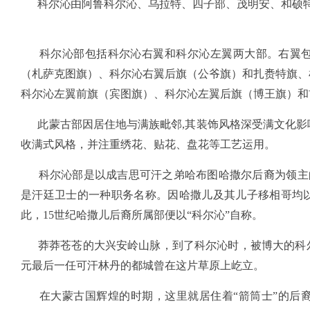
科尔沁由阿鲁科尔沁、乌拉特、四子部、茂明安、和硕
科尔沁部包括科尔沁右翼和科尔沁左翼两大部。右翼包
（札萨克图旗）、科尔沁右翼后旗（公爷旗）和扎赉特旗、
科尔沁左翼前旗（宾图旗）、科尔沁左翼后旗（博王旗）和
此蒙古部因居住地与满族毗邻,其装饰风格深受满文化影
收满式风格，并注重绣花、贴花、盘花等工艺运用。
科尔沁部是以成吉思可汗之弟哈布图哈撒尔后裔为领主的
是汗廷卫士的一种职务名称。因哈撒儿及其儿子移相哥均
此，15世纪哈撒儿后裔所属部便以“科尔沁”自称。
莽莽苍苍的大兴安岭山脉，到了科尔沁时，被博大的科尔
元最后一任可汗林丹的都城曾在这片草原上屹立。
在大蒙古国辉煌的时期，这里就居住着“箭筒士”的后裔