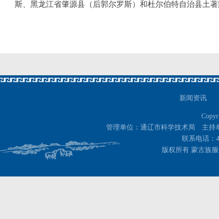
斯、黑龙江省肇源县（后郭尔罗斯）和杜尔伯特自治县土著
新闻资讯
Copyr
管理单位：通辽市科学技术局 主持
联系电话：400-
版权所有 蒙古族