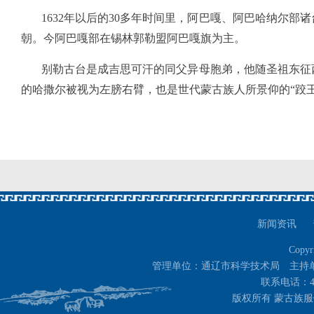
1632年以后的30多年时间里，阿巴嘎、阿巴哈纳尔部
朝。今阿巴嘎部在锡林郭勒盟阿巴嘎旗为主。
别勒古台是成吉思可汗的同父异母胞弟，他随圣祖东征
的哈撒尔被视为左膀右臂，也是世代蒙古族人所景仰的“跤王
新闻资讯
Copyr
管理单位：通辽市科学技术局 主持
联系电话：400-
版权所有 蒙古族