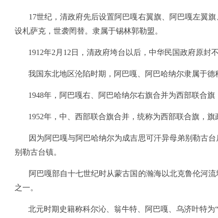
17世纪，清政府先后设置阿巴嘎右翼旗、阿巴嘎左翼旗
设札萨克，世袭罔替。隶属于锡林郭勒盟。
1912年2月12日，清政府垮台以后，中华民国政府原封
我国东北地区沦陷时期，阿巴嘎、阿巴哈纳尔隶属于德
1948年，阿巴嘎右、阿巴哈纳尔右旗合并为西部联合旗
1952年，中、西部联合旗合并，统称为西部联合旗，旗
因为阿巴嘎与阿巴哈纳尔为成吉思可汗异母弟别勒古台后
别勒古台镇。
阿巴嘎部自十七世纪时从蒙古国的瀚海以北克鲁伦河流域
之一。
北元时期史籍称科尔沁、翁牛特、阿巴嘎、乌济叶特为“