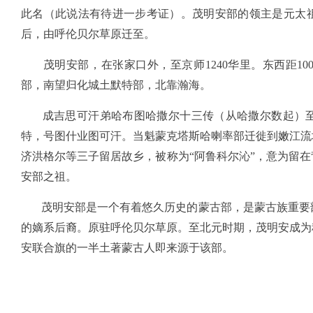
此名（此说法有待进一步考证）。茂明安部的领主是元太祖
后，由呼伦贝尔草原迁至。
茂明安部，在张家口外，至京师1240华里。东西距10
部，南望归化城土默特部，北靠瀚海。
成吉思可汗弟哈布图哈撒尔十三传（从哈撒尔数起）至
特，号图什业图可汗。当魁蒙克塔斯哈喇率部迁徙到嫩江流
济洪格尔等三子留居故乡，被称为“阿鲁科尔沁”，意为留
安部之祖。
茂明安部是一个有着悠久历史的蒙古部，是蒙古族重要部
的嫡系后裔。原驻呼伦贝尔草原。至北元时期，茂明安成为
安联合旗的一半土著蒙古人即来源于该部。